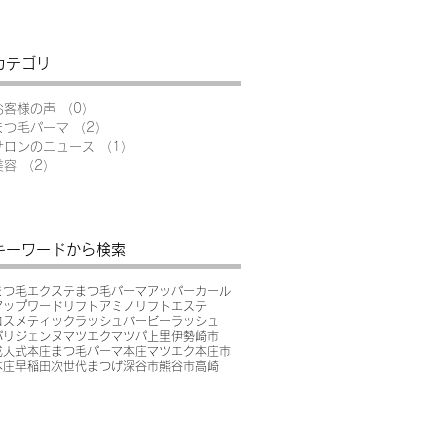
カテゴリ
お客様の声
（0）
0件の記事
まつ毛パーマ
（2）
2件の記事
サロンのニュース
（1）
1件の記事
美容
（2）
2件の記事
キーワードから検索
まつ毛エクステ
まつ毛パーマ
アッパーカール
アップワードリフト
アミノリフト
エステ
コスメティックラッシュ
バービーラッシュ
パリジェンヌ
マツエク
マツパ
上里
伊勢崎市
成人式
本庄まつ毛パーマ
本庄マツエク
本庄市
本庄早稲田
次世代まつげ
深谷市
熊谷市
高崎