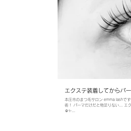
エクステ装着してからパ
本庄市のまつ毛サロン emma lash
術！ パーマだけだと物足りない… エ
☺️✨...