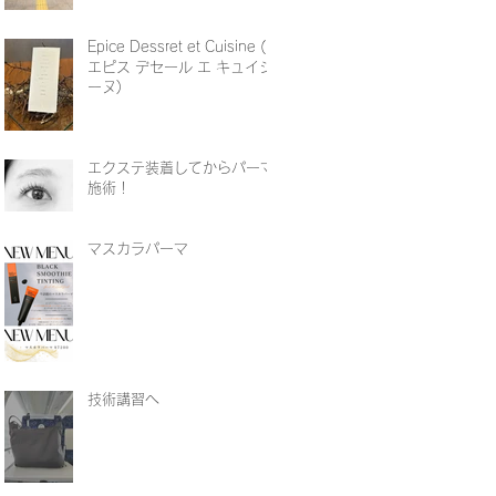
Epice Dessret et Cuisine (
エピス デセール エ キュイジ
ーヌ)
エクステ装着してからパーマ
施術！
マスカラパーマ
技術講習へ