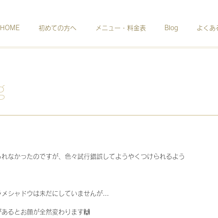
HOME
初めての方へ
メニュー・料金表
Blog
よくあ
g
られなかったのですが、色々試行錯誤してようやくつけられるよう
ラメシャドウは未だにしていませんが…
あるとお顔が全然変わります🙌