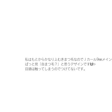
私はもとからかなり上むきまつ毛なのでＪカール9㎜メイン
ぱっと見「自まつ毛？」と思うデザインです🙌✨
目頭は触ってしまうのでつけてないです。