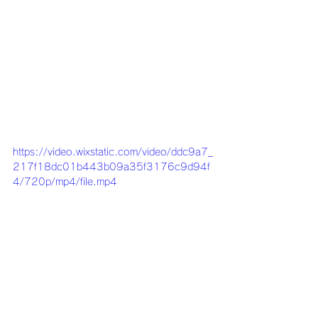
https://video.wixstatic.com/video/ddc9a7_
217f18dc01b443b09a35f3176c9d94f
4/720p/mp4/file.mp4