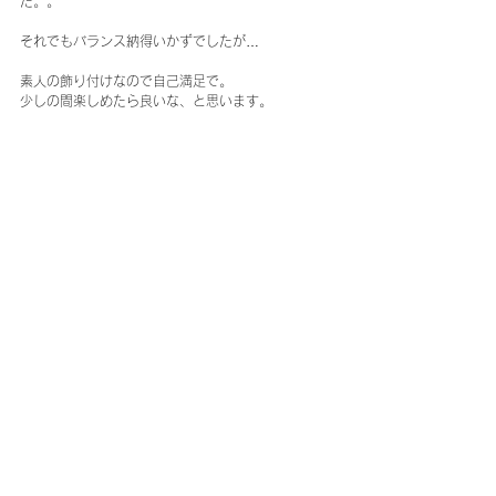
た。。
それでもバランス納得いかずでしたが…
素人の飾り付けなので自己満足で。
少しの間楽しめたら良いな、と思います。